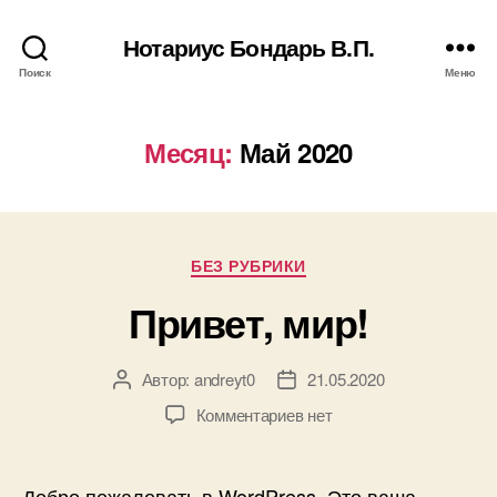
Нотариус Бондарь В.П.
Поиск
Меню
Месяц:
Май 2020
Рубрики
БЕЗ РУБРИКИ
Привет, мир!
Автор:
andreyt0
21.05.2020
Автор
Дата
записи
записи
к
Комментариев
нет
записи
Привет,
мир!
Добро пожаловать в WordPress. Это ваша